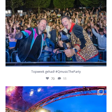
Topweek gehad! #QmusicTheParty
70
11
Kingsday dump. Waanzinnig! #QmusicTheParty
...
63
3