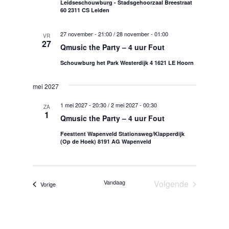
t
Leidseschouwburg - Stadsgehoorzaal Breestraat
n
m
60 2311 CS Leiden
i
a
.
v
e
27 november - 21:00
/
28 november - 01:00
VR
i
27
Qmusic the Party – 4 uur Fout
g
a
Schouwburg het Park Westerdijk 4 1621 LE Hoorn
t
i
mei 2027
e
1 mei 2027 - 20:30
/
2 mei 2027 - 00:30
ZA
1
Qmusic the Party – 4 uur Fout
Feesttent Wapenveld Stationsweg/Klapperdijk
(Op de Hoek) 8191 AG Wapenveld
Vandaag
Volgende
Evenementen
Vorige
Evenementen