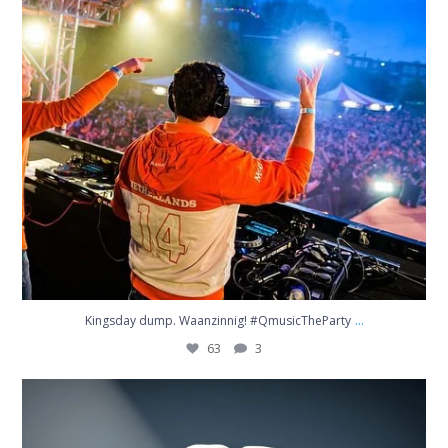
...
Kingsday dump. Waanzinnig! #QmusicTheParty
63
3
Het 26e kind van Adam en Eva… DJ Alfons uit
...
18
0