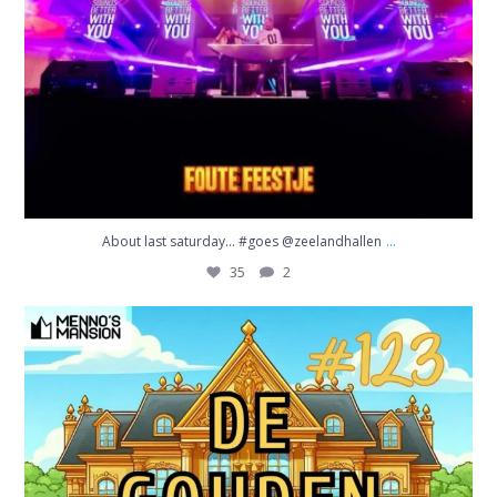
...
About last saturday… #goes @zeelandhallen
35
2
De boys van @mennosmansion zijn dit keer te gast
...
17
0