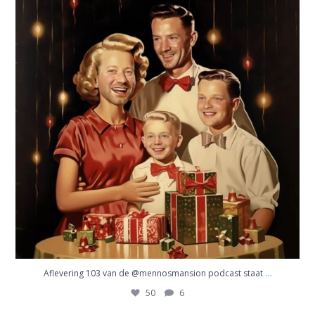
50
6
...
Aflevering 103 van de @mennosmansion podcast staat
50
6