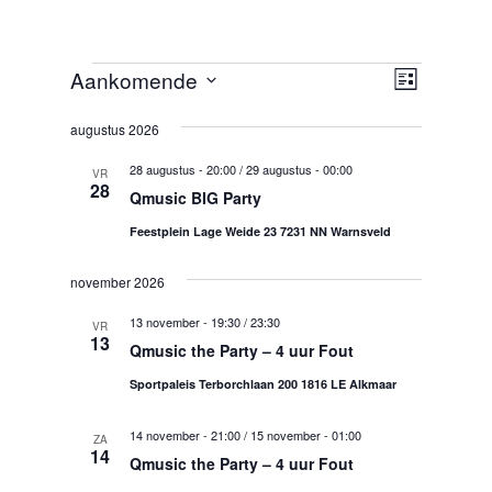
Evenementen
W
E
Aankomende
L
v
e
S
i
e
e
augustus 2026
j
e
n
s
r
l
e
28 augustus - 20:00
/
29 augustus - 00:00
t
VR
g
e
28
m
Qmusic BIG Party
c
a
e
t
Feestplein Lage Weide 23 7231 NN Warnsveld
n
v
e
t
e
november 2026
e
w
n
r
e
13 november - 19:30
/
23:30
n
VR
e
e
13
Qmusic the Party – 4 uur Fout
a
r
e
v
g
n
Sportpaleis Terborchlaan 200 1816 LE Alkmaar
a
d
i
v
a
14 november - 21:00
/
15 november - 01:00
g
ZA
14
e
t
Qmusic the Party – 4 uur Fout
a
n
u