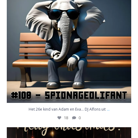
...
Het 26e kind van Adam en Eva… DJ Alfons uit
18
0
Aflevering 103 van de @mennosmansion podcast staat
...