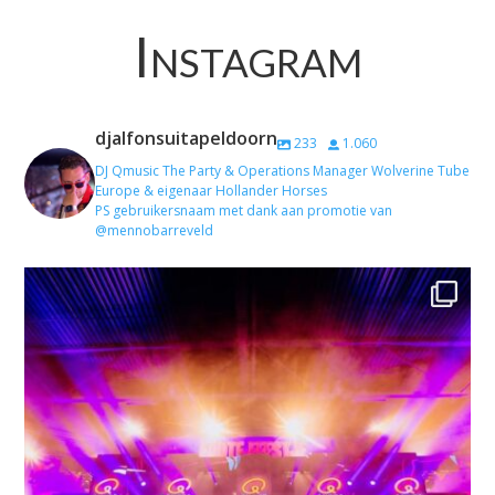
Instagram
djalfonsuitapeldoorn
233
1.060
DJ Qmusic The Party & Operations Manager Wolverine Tube
Europe & eigenaar Hollander Horses
PS gebruikersnaam met dank aan promotie van
@mennobarreveld
About last saturday… #goes @zeelandhallen
...
35
2