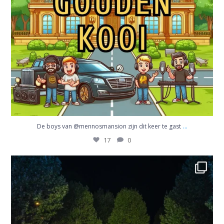
...
De boys van @mennosmansion zijn dit keer te gast
17
0
Topweek gehad! #QmusicTheParty
70
11