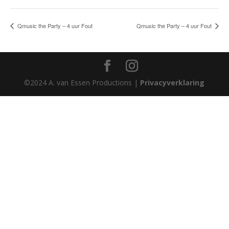
Qmusic the Party – 4 uur Fout
Qmusic the Party – 4 uur Fout
©2024 A. van Essen Productions |
Privacyverklaring