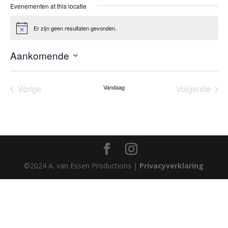
Evenementen at this locatie
Er zijn geen resultaten gevonden.
Bericht
Aankomende
Selecteer
een
Vorige
Vandaag
Volgende
datum.
Evenementen
Eveneme
©2024 A. van Essen Productions |
Privacyverklaring