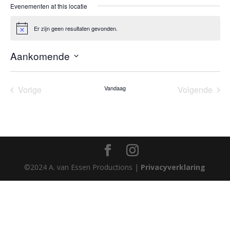
Evenementen at this locatie
Er zijn geen resultaten gevonden.
Bericht
Aankomende
Selecteer
een
Vorige
Vandaag
Volgende
datum.
Evenementen
Eveneme
©2024 A. van Essen Productions |
Privacyverklaring