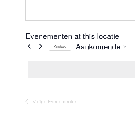
Evenementen at this locatie
Aankomende
Vandaag
Selecteer
een
datum.
Vorige
Evenementen