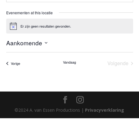
Evenementen at this locatie
Er zijn geen resultaten gevonden.
Bericht
Aankomende
Selecteer
een
Vandaag
Volgende
Evenementen
Vorige
datum.
Eveneme
©2024 A. van Essen Productions |
Privacyverklaring