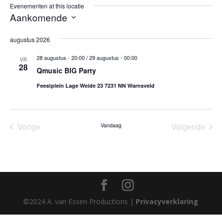
Evenementen at this locatie
Aankomende
Selecteer
augustus 2026
een
datum.
28 augustus - 20:00
/
29 augustus - 00:00
VR
28
Qmusic BIG Party
Feestplein Lage Weide 23 7231 NN Warnsveld
Vorige
Vandaag
Volgende
Evenementen
Eveneme
©2024 A. van Essen Productions |
Privacyverklaring