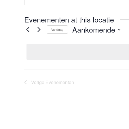
Evenementen at this locatie
Aankomende
Vandaag
Selecteer
een
datum.
Vorige
Evenementen