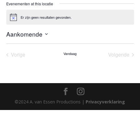
Evenementen at this locatie
Er zijn geen resultaten gevonden.
Bericht
Aankomende
Selecteer
een
Vorige
Vandaag
Volgende
datum.
Evenementen
Eveneme
©2024 A. van Essen Productions |
Privacyverklaring