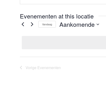
Evenementen at this locatie
Aankomende
Vandaag
Selecteer
een
datum.
Vorige
Evenementen