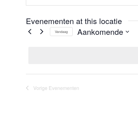
Evenementen at this locatie
Aankomende
Vandaag
Selecteer
een
datum.
Vorige
Evenementen